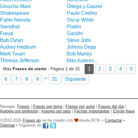
Groucho Marx
Ortega y Gasset
Shakespeare
Paulo Coelho
Pablo Neruda
Oscar Wilde
Stendhal
Platón
Freud
Gandhi
Bob Dylan
Steve Jobs
Audrey Hepburn
Johnny Depp
Mark Twain
Bob Marley
Thomas Jefferson
Más Autores...
Más
Frases de cierto
- Página 1 de 31
1
2
3
4
5
...
6
7
8
9
31
Siguiente
Navegar:
Frases
|
Frases por tema
|
Frases por autor
|
Frases del día
|
Autores por profesión
|
Autores por país
|
Fechas importantes
|
Enviar frase
©2012-2026
Frases go
se ha creado con
desde BCN. •
Contactar
•
Sitemap
• Síguenos en