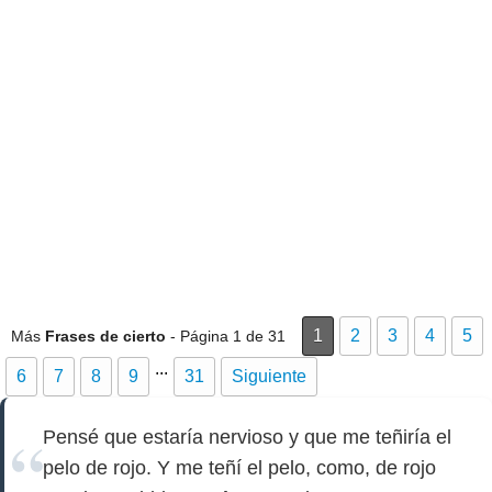
1
2
3
4
5
Más
Frases de cierto
- Página 1 de 31
...
6
7
8
9
31
Siguiente
Pensé que estaría nervioso y que me teñiría el
pelo de rojo. Y me teñí el pelo, como, de rojo