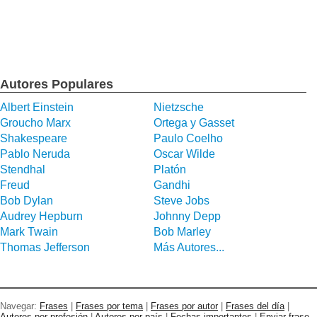
Autores Populares
Albert Einstein
Nietzsche
Groucho Marx
Ortega y Gasset
Shakespeare
Paulo Coelho
Pablo Neruda
Oscar Wilde
Stendhal
Platón
Freud
Gandhi
Bob Dylan
Steve Jobs
Audrey Hepburn
Johnny Depp
Mark Twain
Bob Marley
Thomas Jefferson
Más Autores...
Navegar:
Frases
|
Frases por tema
|
Frases por autor
|
Frases del día
|
Autores por profesión
|
Autores por país
|
Fechas importantes
|
Enviar frase