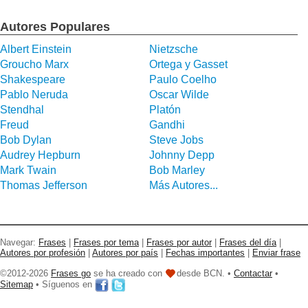
Autores Populares
Albert Einstein
Nietzsche
Groucho Marx
Ortega y Gasset
Shakespeare
Paulo Coelho
Pablo Neruda
Oscar Wilde
Stendhal
Platón
Freud
Gandhi
Bob Dylan
Steve Jobs
Audrey Hepburn
Johnny Depp
Mark Twain
Bob Marley
Thomas Jefferson
Más Autores...
Navegar:
Frases
|
Frases por tema
|
Frases por autor
|
Frases del día
|
Autores por profesión
|
Autores por país
|
Fechas importantes
|
Enviar frase
©2012-2026
Frases go
se ha creado con
desde BCN. •
Contactar
•
Sitemap
• Síguenos en