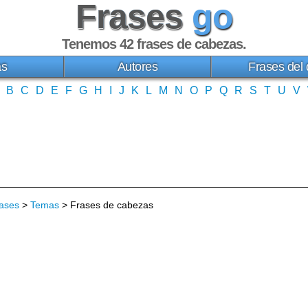
Frases
go
Tenemos 42
frases de cabezas
.
as
Autores
Frases del 
B
C
D
E
F
G
H
I
J
K
L
M
N
O
P
Q
R
S
T
U
V
ases
>
Temas
> Frases de cabezas