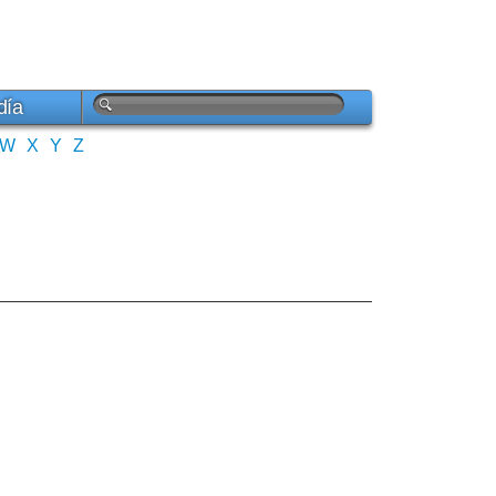
día
W
X
Y
Z