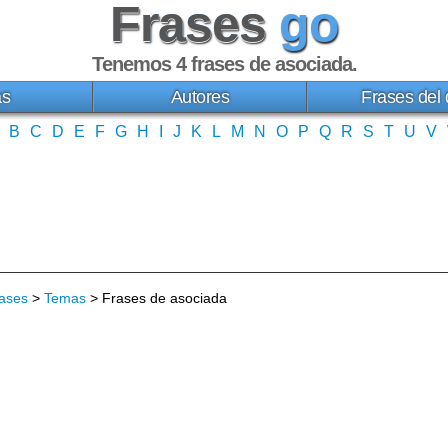
Frases
go
Tenemos 4
frases de asociada
.
as
Autores
Frases del 
B
C
D
E
F
G
H
I
J
K
L
M
N
O
P
Q
R
S
T
U
V
ases
>
Temas
> Frases de asociada