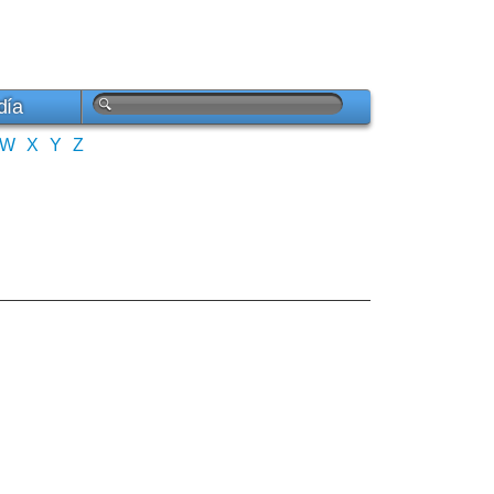
día
W
X
Y
Z