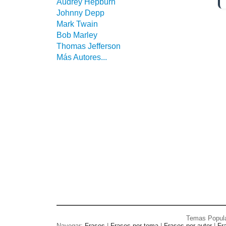
Audrey Hepburn
Johnny Depp
Mark Twain
Bob Marley
Thomas Jefferson
Más Autores...
Temas Popul
Navegar:
Frases
|
Frases por tema
|
Frases por autor
|
Fr