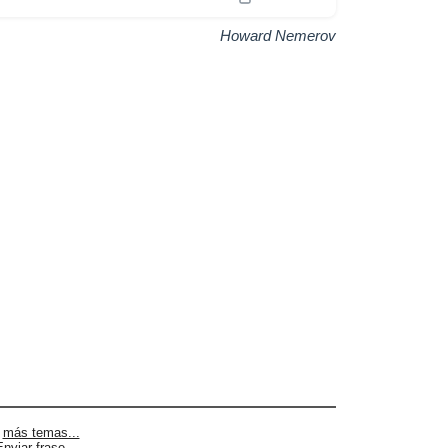
Howard Nemerov
|
más temas...
Enviar frase