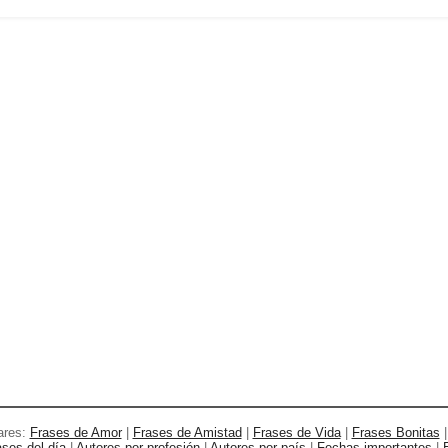
ares:
Frases de Amor
|
Frases de Amistad
|
Frases de Vida
|
Frases Bonitas
ases del día
|
Autores por profesión
|
Autores por país
|
Fechas importantes
|