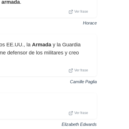
a
armada
.
Ver frase
Horace
 los EE.UU., la
Armada
y la Guardia
e defensor de los militares y creo
Ver frase
Camille Paglia
Ver frase
Elizabeth Edwards