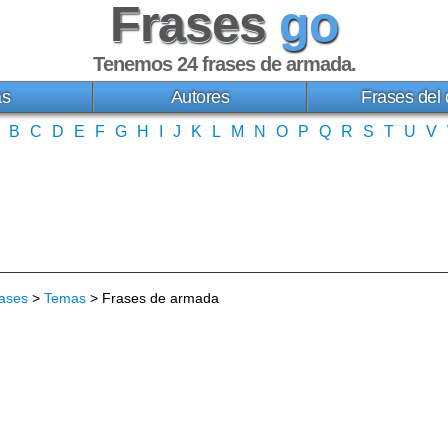
Frases
go
Tenemos 24
frases de armada
.
as
Autores
Frases del 
B
C
D
E
F
G
H
I
J
K
L
M
N
O
P
Q
R
S
T
U
V
ases
>
Temas
> Frases de armada