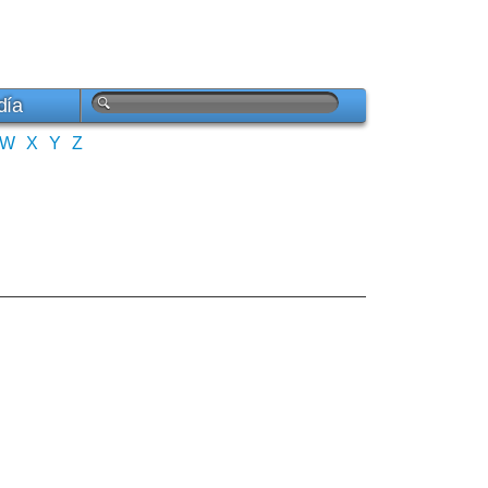
día
W
X
Y
Z