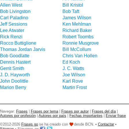
Allen West
Bill Kristol
Bob Livingston
Bob Taft
Carl Paladino
James Wilson
Jeff Sessions
Ken Mehlman
Lee Atwater
Richard Baker
Rick Renzi
Robert Toombs
Rocco Buttiglione
Ronnie Musgrove
Thomas Jordan Jarvis
Bill McCollum
Bob Goodlatte
Chris Van Hollen
Dennis Hastert
Ed Koch
Gerrit Smith
J. C. Watts
J. D. Hayworth
Joe Wilson
John Doolittle
Karl Rove
Marion Berry
Martin Frost
Navegar:
Frases
|
Frases por tema
|
Frases por autor
|
Frases del día
|
Autores por profesión
|
Autores por país
|
Fechas importantes
|
Enviar frase
©2012-2026
Frases go
se ha creado con
desde BCN. •
Contactar
•