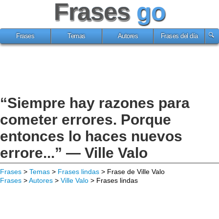
Frases
go
Frases
Temas
Autores
Frases del día
“Siempre hay razones para
cometer errores. Porque
entonces lo haces nuevos
errore...” — Ville Valo
Frases
>
Temas
>
Frases lindas
> Frase de Ville Valo
Frases
>
Autores
>
Ville Valo
> Frases lindas