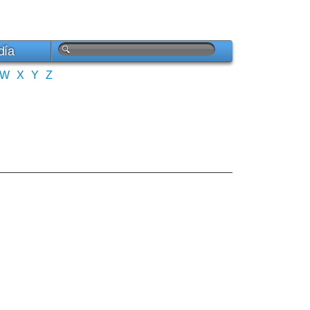
día
W
X
Y
Z