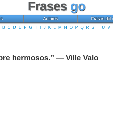
Frases
go
as
Autores
Frases del 
B
C
D
E
F
G
H
I
J
K
L
M
N
O
P
Q
R
S
T
U
V
re hermosos.” — Ville Valo