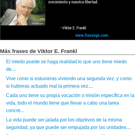
Más frases de Viktor E. Frankl
El miedo puede se haga realidad lo que uno tiene miedo
de....
Vive como si estuvieras viviendo una segunda vez, y como
si hubieras actuado mal la primera vez....
Cada uno tiene su propia vocación o misión específica en la
vida, todo el mundo tiene que llevar a cabo una tarea
concre...
La vida puede ser jalada por los objetivos de la misma
seguridad, ya que puede ser empujada por las unidades....