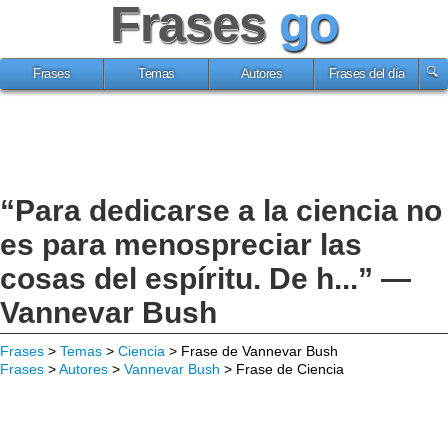
Frases
go
Frases
Temas
Autores
Frases del día
“Para dedicarse a la ciencia no
es para menospreciar las
cosas del espíritu. De h...” —
Vannevar Bush
Frases
>
Temas
>
Ciencia
> Frase de Vannevar Bush
Frases
>
Autores
>
Vannevar Bush
> Frase de Ciencia