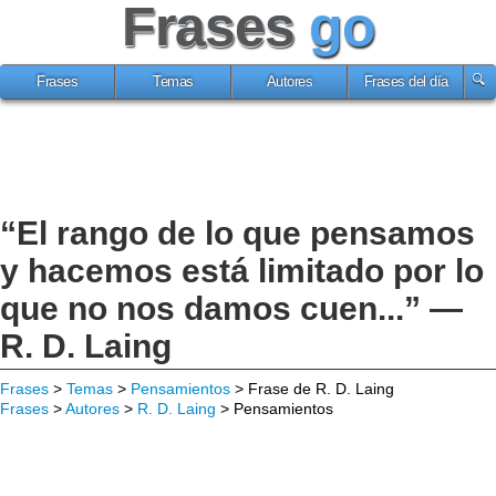
Frases
go
Frases
Temas
Autores
Frases del día
“El rango de lo que pensamos
y hacemos está limitado por lo
que no nos damos cuen...” —
R. D. Laing
Frases
>
Temas
>
Pensamientos
> Frase de R. D. Laing
Frases
>
Autores
>
R. D. Laing
> Pensamientos