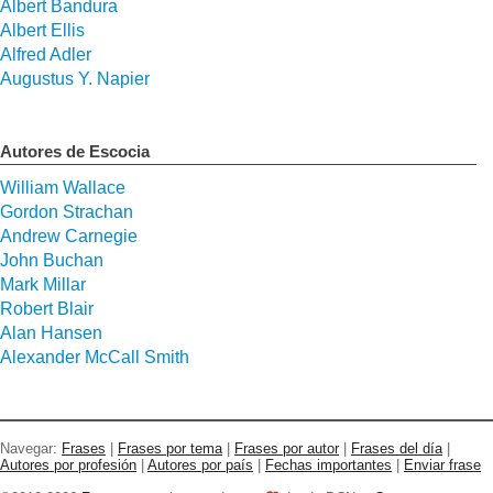
Albert Bandura
Albert Ellis
Alfred Adler
Augustus Y. Napier
Autores de Escocia
William Wallace
Gordon Strachan
Andrew Carnegie
John Buchan
Mark Millar
Robert Blair
Alan Hansen
Alexander McCall Smith
Navegar:
Frases
|
Frases por tema
|
Frases por autor
|
Frases del día
|
Autores por profesión
|
Autores por país
|
Fechas importantes
|
Enviar frase