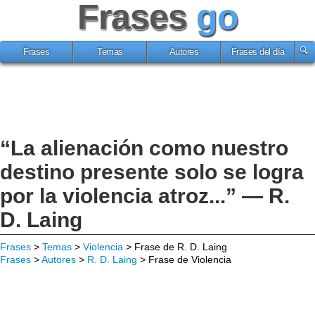
Frases
go
Frases
Temas
Autores
Frases del día
“La alienación como nuestro
destino presente solo se logra
por la violencia atroz...” — R.
D. Laing
Frases
>
Temas
>
Violencia
> Frase de R. D. Laing
Frases
>
Autores
>
R. D. Laing
> Frase de Violencia