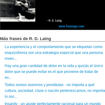
Más frases de R. D. Laing
La experiencia y el comportamiento que se etiquetan como
esquizofrenia son una estrategia especial que una persona
inven...
Hay una gran cantidad de dolor en la vida y quizás el único
dolor que se puede evitar es el que proviene de tratar de
ev...
Todos somos asesinos y prostitutas - no importa a qué
cultura, sociedad, clase o nación pertenezcamos, no importa
lo nor...
Insanity - un ajuste perfectamente racional para un mundo