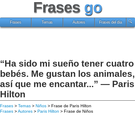
Frases
go
Frases
Temas
Autores
Frases del día
“Ha sido mi sueño tener cuatro
bebés. Me gustan los animales,
así que me encantar...” — Paris
Hilton
Frases
>
Temas
>
Niños
> Frase de Paris Hilton
Frases
>
Autores
>
Paris Hilton
> Frase de Niños