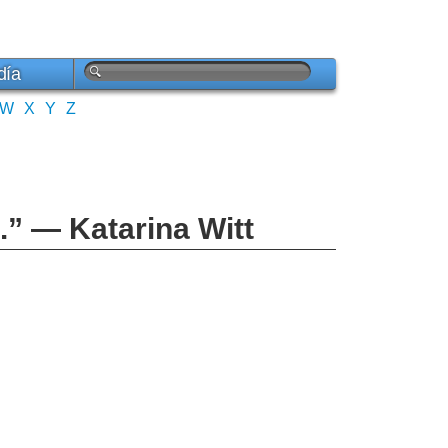
día
W
X
Y
Z
e.” — Katarina Witt