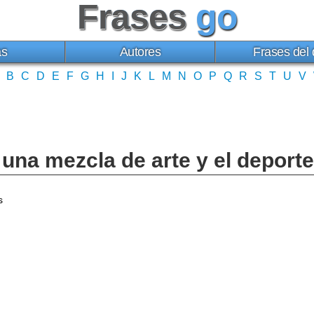
Frases
go
as
Autores
Frases del 
B
C
D
E
F
G
H
I
J
K
L
M
N
O
P
Q
R
S
T
U
V
s una mezcla de arte y el deport
s