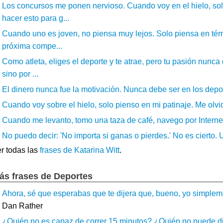
Los concursos me ponen nervioso. Cuando voy en el hielo, sol
hacer esto para g...
Cuando uno es joven, no piensa muy lejos. Solo piensa en térm
próxima compe...
Como atleta, eliges el deporte y te atrae, pero tu pasión nunca
sino por ...
El dinero nunca fue la motivación. Nunca debe ser en los deport
Cuando voy sobre el hielo, solo pienso en mi patinaje. Me olvi
Cuando me levanto, tomo una taza de café, navego por Internet
No puedo decir: 'No importa si ganas o pierdes.' No es cierto. U
r todas las
frases de Katarina Witt
.
ás frases de Deportes
Ahora, sé que esperabas que te dijera que, bueno, yo simpleme
Dan Rather
¿Quién no es capaz de correr 15 minutos? ¿Quién no puede divi