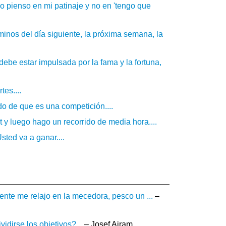
o pienso en mi patinaje y no en 'tengo que
inos del día siguiente, la próxima semana, la
 debe estar impulsada por la fama y la fortuna,
es....
do de que es una competición....
 y luego hago un recorrido de media hora....
sted va a ganar....
nte me relajo en la mecedora, pesco un ...
–
dirse los objetivos?...
– Josef Ajram