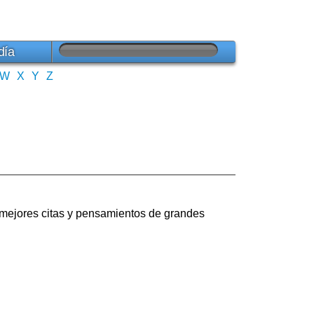
día
W
X
Y
Z
 mejores citas y pensamientos de grandes