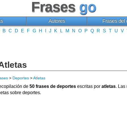
Frases
go
as
Autores
Frases del 
B
C
D
E
F
G
H
I
J
K
L
M
N
O
P
Q
R
S
T
U
V
Atletas
ases
>
Deportes
>
Atletas
copilación de
50 frases de deportes
escritas por
atletas
. Las
letas sobre deportes.