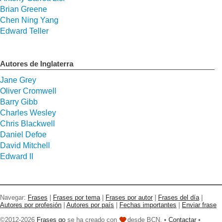
Brian Greene
Chen Ning Yang
Edward Teller
Autores de Inglaterra
Jane Grey
Oliver Cromwell
Barry Gibb
Charles Wesley
Chris Blackwell
Daniel Defoe
David Mitchell
Edward II
Navegar:
Frases
|
Frases por tema
|
Frases por autor
|
Frases del día
|
Autores por profesión
|
Autores por país
|
Fechas importantes
|
Enviar frase
©2012-2026
Frases go
se ha creado con
desde BCN. •
Contactar
•