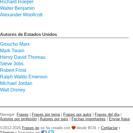
Richard Roeper
Walter Benjamin
Alexander Woollcott
Autores de Estados Unidos
Groucho Marx
Mark Twain
Henry David Thoreau
Steve Jobs
Robert Frost
Ralph Waldo Emerson
Michael Jordan
Walt Disney
Navegar:
Frases
|
Frases por tema
|
Frases por autor
|
Frases del día
|
Autores por profesión
|
Autores por país
|
Fechas importantes
|
Enviar frase
©2012-2026
Frases go
se ha creado con
desde BCN. •
Contactar
•
Sitemap
• Síguenos en