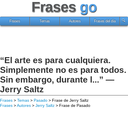
Frases
go
Frases
Temas
Autores
Frases del día
“El arte es para cualquiera.
Simplemente no es para todos.
Sin embargo, durante l...” —
Jerry Saltz
Frases
>
Temas
>
Pasado
> Frase de Jerry Saltz
Frases
>
Autores
>
Jerry Saltz
> Frase de Pasado