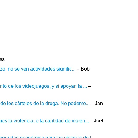
iss
zo, no se ven actividades signific...
– Bob
to de los videojuegos, y si apoyan la ...
–
de los cárteles de la droga. No podemo...
– Jan
 la violencia, o la cantidad de violen...
– Joel
guridad económica para las víctimas de l...
–