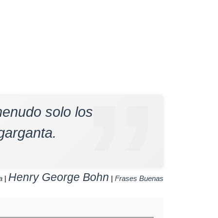
menudo solo los
 garganta.
Henry George Bohn
a
|
|
Frases Buenas