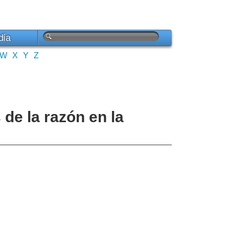
día
W
X
Y
Z
 de la razón en la