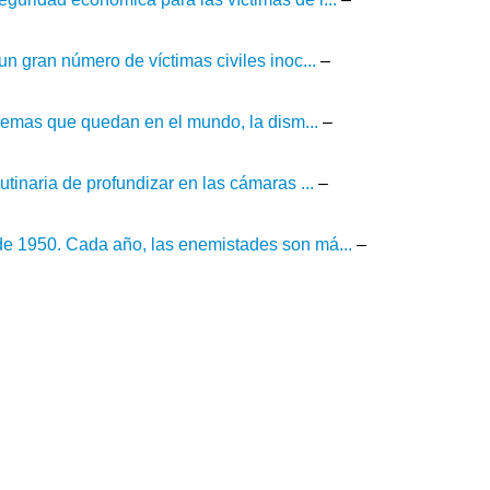
n gran número de víctimas civiles inoc...
–
blemas que quedan en el mundo, la dism...
–
tinaria de profundizar en las cámaras ...
–
de 1950. Cada año, las enemistades son má...
–