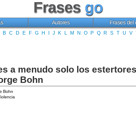
Frases
go
as
Autores
Frases del 
B
C
D
E
F
G
H
I
J
K
L
M
N
O
P
Q
R
S
T
U
V
 es a menudo solo los estertores
eorge Bohn
e Bohn
iolencia