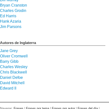
Bryan Cranston
Charles Grodin
Ed Harris
Hank Azaria
Jim Parsons
Autores de Inglaterra
Jane Grey
Oliver Cromwell
Barry Gibb
Charles Wesley
Chris Blackwell
Daniel Defoe
David Mitchell
Edward II
Navegar:
Frases
|
Frases por tema
|
Frases por autor
|
Frases del día
|