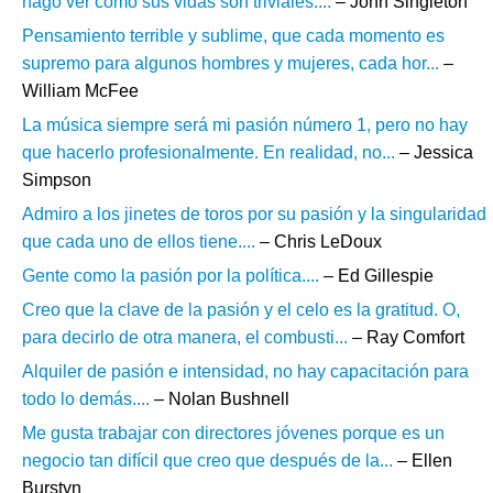
hago ver cómo sus vidas son triviales....
– John Singleton
Pensamiento terrible y sublime, que cada momento es
supremo para algunos hombres y mujeres, cada hor...
–
William McFee
La música siempre será mi pasión número 1, pero no hay
que hacerlo profesionalmente. En realidad, no...
– Jessica
Simpson
Admiro a los jinetes de toros por su pasión y la singularidad
que cada uno de ellos tiene....
– Chris LeDoux
Gente como la pasión por la política....
– Ed Gillespie
Creo que la clave de la pasión y el celo es la gratitud. O,
para decirlo de otra manera, el combusti...
– Ray Comfort
Alquiler de pasión e intensidad, no hay capacitación para
todo lo demás....
– Nolan Bushnell
Me gusta trabajar con directores jóvenes porque es un
negocio tan difícil que creo que después de la...
– Ellen
Burstyn