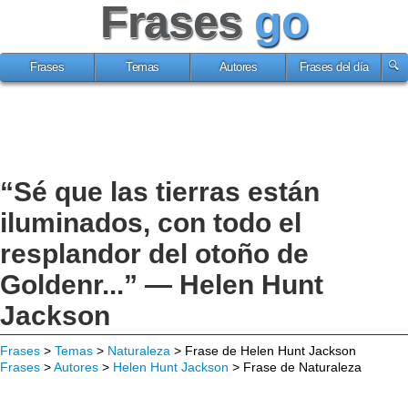
Frases
go
Frases
Temas
Autores
Frases del día
“Sé que las tierras están
iluminados, con todo el
resplandor del otoño de
Goldenr...” — Helen Hunt
Jackson
Frases
>
Temas
>
Naturaleza
> Frase de Helen Hunt Jackson
Frases
>
Autores
>
Helen Hunt Jackson
> Frase de Naturaleza