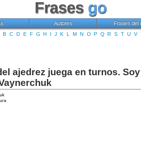
Frases
go
as
Autores
Frases del 
B
C
D
E
F
G
H
I
J
K
L
M
N
O
P
Q
R
S
T
U
V
del ajedrez juega en turnos. S
y Vaynerchuk
uk
ura