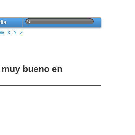
día
W
X
Y
Z
oy muy bueno en