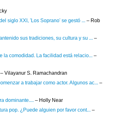
cky
el siglo XXI, 'Los Soprano' se gestó ...
– Rob
enido sus tradiciones, su cultura y su ...
–
la comodidad. La facilidad está relacio...
–
– Vilayanur S. Ramachandran
menzar a trabajar como actor. Algunos ac...
–
ra dominante....
– Holly Near
ura pop. ¿Puede alguien por favor cont...
–