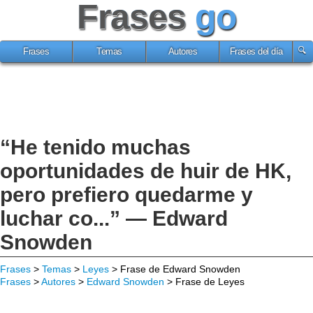
Frases
go
Frases
Temas
Autores
Frases del día
“He tenido muchas
oportunidades de huir de HK,
pero prefiero quedarme y
luchar co...” — Edward
Snowden
Frases
>
Temas
>
Leyes
> Frase de Edward Snowden
Frases
>
Autores
>
Edward Snowden
> Frase de Leyes