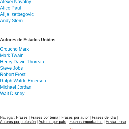
Alexei Navalny
Alice Paul
Alija Izetbegovic
Andy Stern
Autores de Estados Unidos
Groucho Marx
Mark Twain
Henry David Thoreau
Steve Jobs
Robert Frost
Ralph Waldo Emerson
Michael Jordan
Walt Disney
Navegar:
Frases
|
Frases por tema
|
Frases por autor
|
Frases del día
|
Autores por profesión
|
Autores por país
|
Fechas importantes
|
Enviar frase