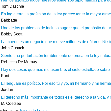
Hemos agotado todos nuestros esfuerzos diplomáticos para que
Tom Daschle
En Inglaterra, la profesión de la ley parece tener la mayor atrac
Babbage
Uno de los problemas de incluso sugerir que el propósito de una
Bobby Scott
La muerte es un negocio que mueve millones de dólares. Ni siq
John Cusack
Siento una perturbación terriblemente dolorosa en la ley natur
Rebecca De Mornay
Hay dos cosas que más me asombro, el cielo estrellado sobre mí
Kant
El lenguaje es político. Por eso tú y yo, mi hermano y mi herma
Jordan
El derecho más importante de todos es el derecho a la vida, y 
M. Coetzee
r todas las
frases de Leyes
.