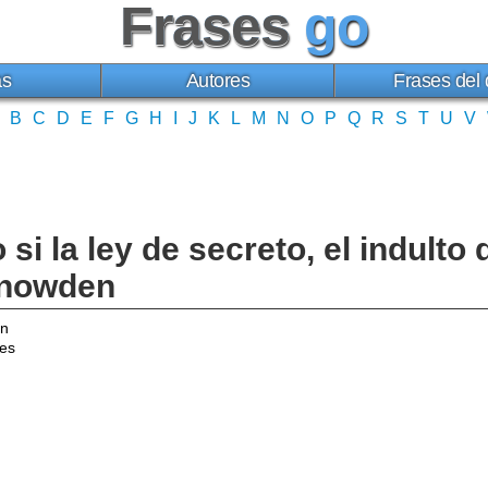
Frases
go
as
Autores
Frases del 
B
C
D
E
F
G
H
I
J
K
L
M
N
O
P
Q
R
S
T
U
V
si la ley de secreto, el indulto 
 Snowden
en
es