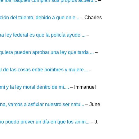
 los iraquíes cumplan sus propios acuerd...
–
ción del talento, debido a que en e...
– Charles
 ley federal es que la policía ayude ...
–
uiera pueden aprobar una ley que tarda ...
–
al de las cosas entre hombres y mujere...
–
 y la ley moral dentro de mí....
– Immanuel
na, vamos a asfixiar nuestro ser natu...
– June
no puedo prever un día en que los anim...
– J.