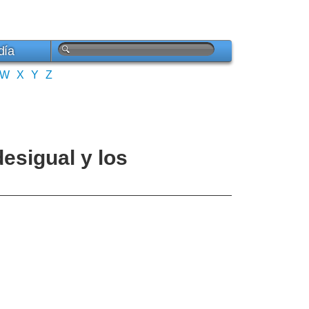
día
W
X
Y
Z
desigual y los