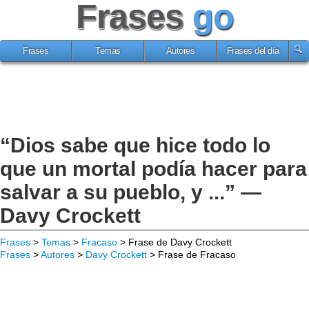
Frases
go
Frases
Temas
Autores
Frases del día
“Dios sabe que hice todo lo
que un mortal podía hacer para
salvar a su pueblo, y ...” —
Davy Crockett
Frases
>
Temas
>
Fracaso
> Frase de Davy Crockett
Frases
>
Autores
>
Davy Crockett
> Frase de Fracaso