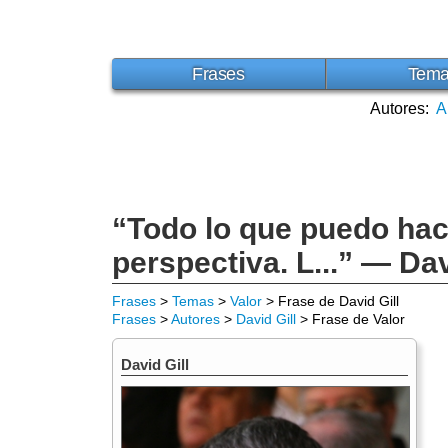
Frases
Tem
Autores:
A
“Todo lo que puedo hace
perspectiva. L...” — Dav
Frases
>
Temas
>
Valor
> Frase de David Gill
Frases
>
Autores
>
David Gill
> Frase de Valor
David Gill