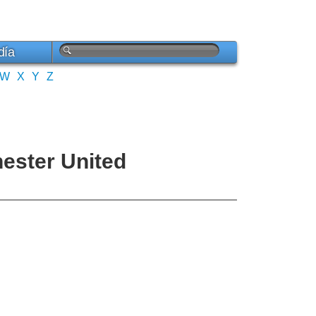
día
W
X
Y
Z
hester United