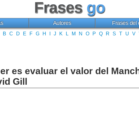
Frases
go
as
Autores
Frases del 
B
C
D
E
F
G
H
I
J
K
L
M
N
O
P
Q
R
S
T
U
V
r es evaluar el valor del Manc
id Gill