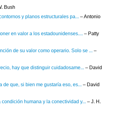
W. Bush
 contornos y planos estructurales pa...
– Antonio
oner en valor a los estadounidenses....
– Patty
ión de su valor como operario. Solo se ...
–
recio, hay que distinguir cuidadosame...
– David
 de que, si bien me gustaría eso, es...
– David
a condición humana y la conectividad y...
– J. H.