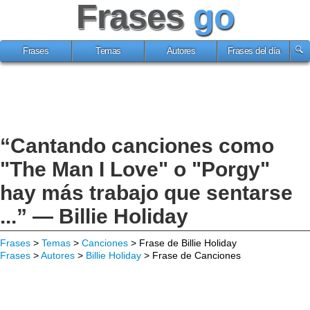
Frases
go
Frases
Temas
Autores
Frases del día
“Cantando canciones como
"The Man I Love" o "Porgy"
hay más trabajo que sentarse
...” — Billie Holiday
Frases
>
Temas
>
Canciones
> Frase de Billie Holiday
Frases
>
Autores
>
Billie Holiday
> Frase de Canciones