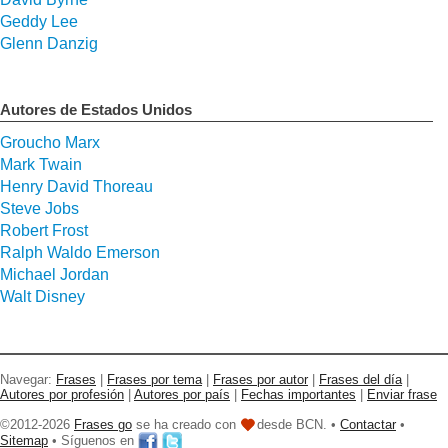
Geddy Lee
Glenn Danzig
Autores de Estados Unidos
Groucho Marx
Mark Twain
Henry David Thoreau
Steve Jobs
Robert Frost
Ralph Waldo Emerson
Michael Jordan
Walt Disney
Navegar:
Frases
|
Frases por tema
|
Frases por autor
|
Frases del día
|
Autores por profesión
|
Autores por país
|
Fechas importantes
|
Enviar frase
©2012-2026
Frases go
se ha creado con
desde BCN. •
Contactar
•
Sitemap
• Síguenos en