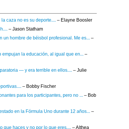
la caza no es su deporte....
– Elayne Boosler
....
– Jason Statham
 un hombre de béisbol profesional. Me es...
–
 empujan la educación, al igual que en...
–
atoria — y era terrible en ellos....
– Julie
ortivas....
– Bobby Fischer
antes para los participantes, pero no ...
– Bob
estado en la Fórmula Uno durante 12 años...
–
 que haces y no por lo que eres....
– Althea