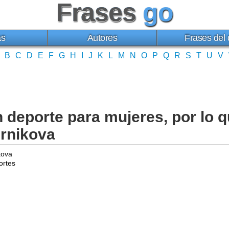
Frases
go
as
Autores
Frases del 
B
C
D
E
F
G
H
I
J
K
L
M
N
O
P
Q
R
S
T
U
V
n deporte para mujeres, por lo 
urnikova
kova
ortes