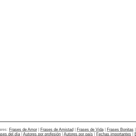
ares:
Frases de Amor
|
Frases de Amistad
|
Frases de Vida
|
Frases Bonitas
ases del día
|
Autores por profesión
|
Autores por país
|
Fechas importantes
|