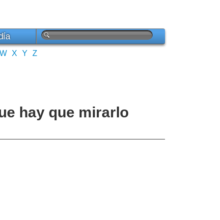
día
W
X
Y
Z
que hay que mirarlo