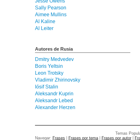
Jesse Owens
Sally Pearson
Aimee Mullins
Al Kaline
Al Leiter
Autores de Rusia
Dmitry Medvedev
Boris Yeltsin
Leon Trotsky
Vladimir Zhirinovsky
Iósif Stalin
Aleksandr Kuprin
Aleksandr Lebed
Alexander Herzen
Temas Popul
Navegar:
Frases
|
Frases por tema
|
Frases por autor
|
Fr