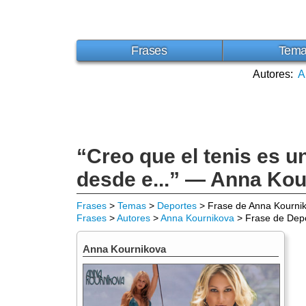
Frases
Tem
Autores:
A
“Creo que el tenis es u
desde e...” — Anna Ko
Frases
>
Temas
>
Deportes
> Frase de Anna Kourni
Frases
>
Autores
>
Anna Kournikova
> Frase de Dep
Anna Kournikova