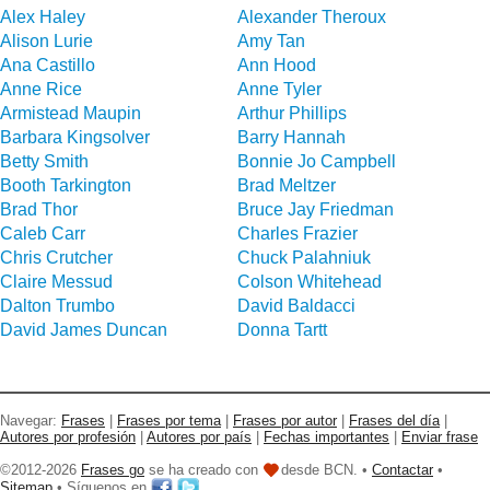
Alex Haley
Alexander Theroux
Alison Lurie
Amy Tan
Ana Castillo
Ann Hood
Anne Rice
Anne Tyler
Armistead Maupin
Arthur Phillips
Barbara Kingsolver
Barry Hannah
Betty Smith
Bonnie Jo Campbell
Booth Tarkington
Brad Meltzer
Brad Thor
Bruce Jay Friedman
Caleb Carr
Charles Frazier
Chris Crutcher
Chuck Palahniuk
Claire Messud
Colson Whitehead
Dalton Trumbo
David Baldacci
David James Duncan
Donna Tartt
Navegar:
Frases
|
Frases por tema
|
Frases por autor
|
Frases del día
|
Autores por profesión
|
Autores por país
|
Fechas importantes
|
Enviar frase
©2012-2026
Frases go
se ha creado con
desde BCN. •
Contactar
•
Sitemap
• Síguenos en