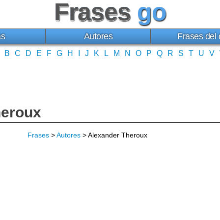
Frases
go
as
Autores
Frases del 
B
C
D
E
F
G
H
I
J
K
L
M
N
O
P
Q
R
S
T
U
V
heroux
Frases
>
Autores
> Alexander Theroux