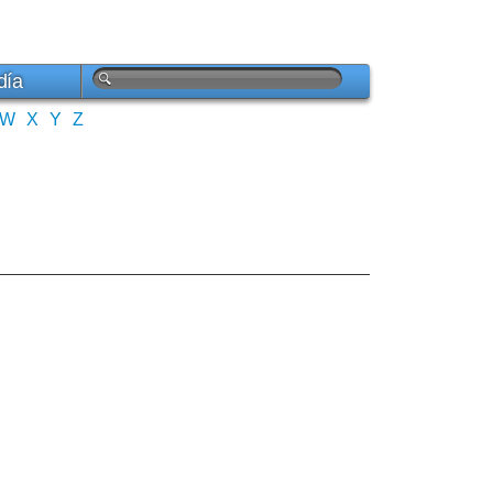
día
W
X
Y
Z