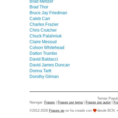
Brad Meltzer
Brad Thor
Bruce Jay Friedman
Caleb Carr
Charles Frazier
Chris Crutcher
Chuck Palahniuk
Claire Messud
Colson Whitehead
Dalton Trumbo
David Baldacci
David James Duncan
Donna Tartt
Dorothy Gilman
Temas Popul
Navegar:
Frases
|
Frases por tema
|
Frases por autor
|
Fr
©2012-2026
Frases go
se ha creado con
desde BCN. 