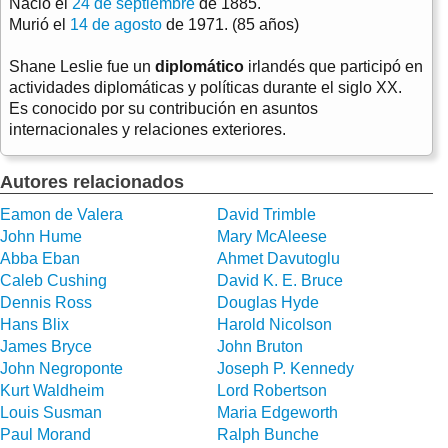
Nació el
24 de septiembre
de 1885.
Murió el
14 de agosto
de 1971. (85 años)
Shane Leslie fue un
diplomático
irlandés que participó en
actividades diplomáticas y políticas durante el siglo XX.
Es conocido por su contribución en asuntos
internacionales y relaciones exteriores.
Autores relacionados
Eamon de Valera
David Trimble
John Hume
Mary McAleese
Abba Eban
Ahmet Davutoglu
Caleb Cushing
David K. E. Bruce
Dennis Ross
Douglas Hyde
Hans Blix
Harold Nicolson
James Bryce
John Bruton
John Negroponte
Joseph P. Kennedy
Kurt Waldheim
Lord Robertson
Louis Susman
Maria Edgeworth
Paul Morand
Ralph Bunche