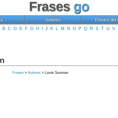
Frases
go
as
Autores
Frases del 
B
C
D
E
F
G
H
I
J
K
L
M
N
O
P
Q
R
S
T
U
V
an
Frases
>
Autores
> Louis Susman