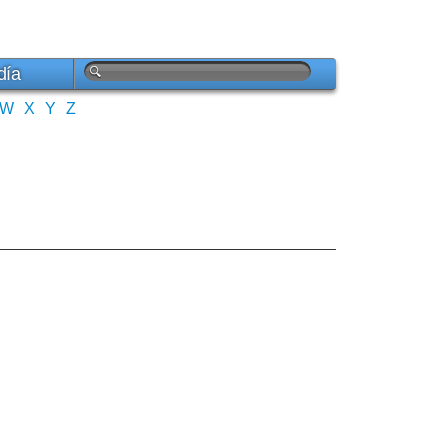
día
W
X
Y
Z