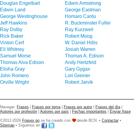
Douglas Engelbart
Edwin Armstrong
Edwin Land
George Eastman
George Westinghouse
Homaro Cantu
Jeff Hawkins
R. Buckminster Fuller
Ray Dolby
Ray Kurzweil
Rick Baker
Robert Moog
Vinton Cerf
W. Daniel Hillis
Eli Whitney
Josiah Warren
Samuel Morse
Thomas A. Edison
Thomas Alva Edison
Andy Hertzfeld
Elisha Gray
Gary Gygax
John Romero
Lori Greiner
Orville Wright
Robert Jarvik
Navegar:
Frases
|
Frases por tema
|
Frases por autor
|
Frases del día
|
Autores por profesión
|
Autores por país
|
Fechas importantes
|
Enviar frase
©2012-2026
Frases go
se ha creado con
desde BCN. •
Contactar
•
Sitemap
• Síguenos en