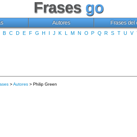
Frases
go
as
Autores
Frases del 
B
C
D
E
F
G
H
I
J
K
L
M
N
O
P
Q
R
S
T
U
V
ases
>
Autores
> Philip Green