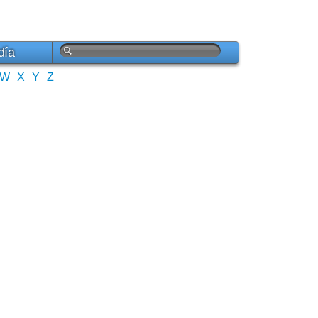
día
W
X
Y
Z