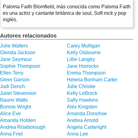
Paloma Faith Blomfield, más conocida como Paloma Faith
es una actriz y cantante británica de soul, Soft rock y pop
inglés.
Autores relacionados
Julie Walters
Carey Mulligan
Glenda Jackson
Kelly Osbourne
Jane Seymour
Lillie Langtry
Sophie Thompson
Jane Horrocks
Ellen Terry
Emma Thompson
Greer Garson
Helena Bonham Carter
Judi Dench
Julie Christie
Juliet Stevenson
Kelly LeBrock
Naomi Watts
Sally Hawkins
Bonnie Wright
Alex Kingston
Alice Eve
Amanda Donohoe
Amanda Holden
Andrea Arnold
Andrea Riseborough
Angela Cartwright
Anna Friel
Anna Lee