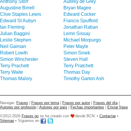
Anthony Storr
Aubrey de Grey
Augustine Birrell
Bryan Magee
Clive Staples Lewis
Edward Cocker
Edward St Aubyn
Francis Spufford
Ian Fleming
Jonathan Raban
Julian Baggini
Lemn Sissay
Leslie Stephen
Michael Morpurgo
Neil Gaiman
Peter Mayle
Robert Lowth
Simon Sinek
Simon Winchester
Steven Hall
Terry Prachett
Terry Pratchett
Terry Waite
Thomas Day
Thomas Malory
Timothy Garton Ash
Navegar:
Frases
|
Frases por tema
|
Frases por autor
|
Frases del día
|
Autores por profesión
|
Autores por país
|
Fechas importantes
|
Enviar frase
©2012-2026
Frases go
se ha creado con
desde BCN. •
Contactar
•
Sitemap
• Síguenos en