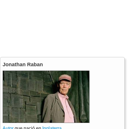
Jonathan Raban
Autor
que nació en
Inglaterra
.