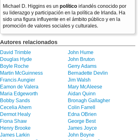
Michael D. Higgins es un
político
irlandés conocido por
su liderazgo y participación en la política de Irlanda. Ha
sido una figura influyente en el ámbito público y en la
promoción de valores sociales y culturales.
Autores relacionados
David Trimble
John Hume
Douglas Hyde
John Bruton
Boyle Roche
Gerry Adams
Martin McGuinness
Bernadette Devlin
Francis Aungier
Jim Walsh
Eamon de Valera
Mary McAleese
Maria Edgeworth
Aidan Quinn
Bobby Sands
Bronagh Gallagher
Cecelia Ahern
Colin Farrell
Dermot Healy
Edna OBrien
Fiona Shaw
George Best
Henry Brooke
James Joyce
James Larkin
John Boyne