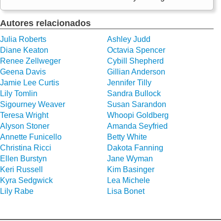
Autores relacionados
Julia Roberts
Ashley Judd
Diane Keaton
Octavia Spencer
Renee Zellweger
Cybill Shepherd
Geena Davis
Gillian Anderson
Jamie Lee Curtis
Jennifer Tilly
Lily Tomlin
Sandra Bullock
Sigourney Weaver
Susan Sarandon
Teresa Wright
Whoopi Goldberg
Alyson Stoner
Amanda Seyfried
Annette Funicello
Betty White
Christina Ricci
Dakota Fanning
Ellen Burstyn
Jane Wyman
Keri Russell
Kim Basinger
Kyra Sedgwick
Lea Michele
Lily Rabe
Lisa Bonet