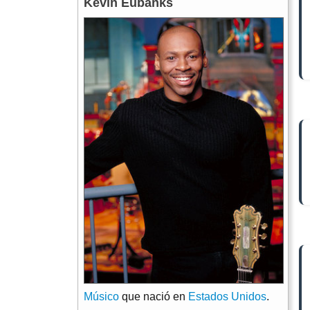
Kevin Eubanks
Músico
que nació en
Estados Unidos
.