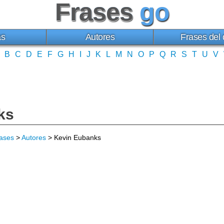
Frases
go
as
Autores
Frases del 
B
C
D
E
F
G
H
I
J
K
L
M
N
O
P
Q
R
S
T
U
V
ks
ases
>
Autores
> Kevin Eubanks