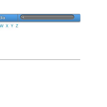
día
W
X
Y
Z