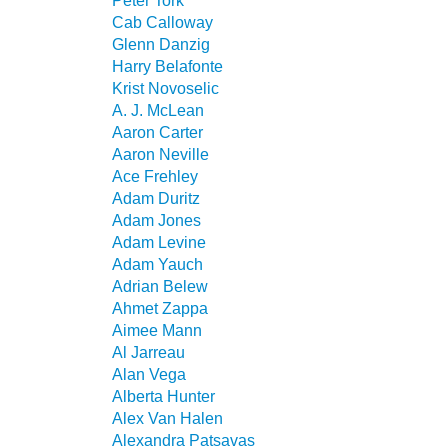
Peter Tork
Cab Calloway
Glenn Danzig
Harry Belafonte
Krist Novoselic
A. J. McLean
Aaron Carter
Aaron Neville
Ace Frehley
Adam Duritz
Adam Jones
Adam Levine
Adam Yauch
Adrian Belew
Ahmet Zappa
Aimee Mann
Al Jarreau
Alan Vega
Alberta Hunter
Alex Van Halen
Alexandra Patsavas