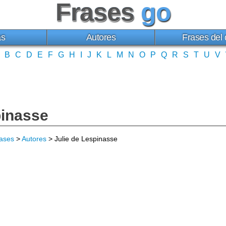
Frases
go
as
Autores
Frases del 
B
C
D
E
F
G
H
I
J
K
L
M
N
O
P
Q
R
S
T
U
V
pinasse
ases
>
Autores
> Julie de Lespinasse