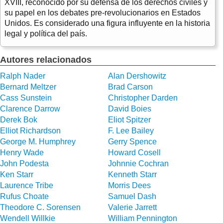
XVIII, reconocido por su defensa de los derechos civiles y
su papel en los debates pre-revolucionarios en Estados
Unidos. Es considerado una figura influyente en la historia
legal y política del país.
Autores relacionados
Ralph Nader
Alan Dershowitz
Bernard Meltzer
Brad Carson
Cass Sunstein
Christopher Darden
Clarence Darrow
David Boies
Derek Bok
Eliot Spitzer
Elliot Richardson
F. Lee Bailey
George M. Humphrey
Gerry Spence
Henry Wade
Howard Cosell
John Podesta
Johnnie Cochran
Ken Starr
Kenneth Starr
Laurence Tribe
Morris Dees
Rufus Choate
Samuel Dash
Theodore C. Sorensen
Valerie Jarrett
Wendell Willkie
William Pennington