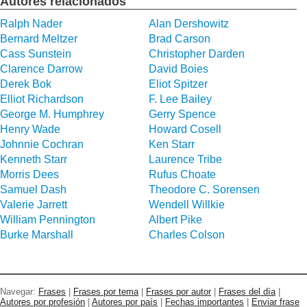
Autores relacionados
Ralph Nader
Alan Dershowitz
Bernard Meltzer
Brad Carson
Cass Sunstein
Christopher Darden
Clarence Darrow
David Boies
Derek Bok
Eliot Spitzer
Elliot Richardson
F. Lee Bailey
George M. Humphrey
Gerry Spence
Henry Wade
Howard Cosell
Johnnie Cochran
Ken Starr
Kenneth Starr
Laurence Tribe
Morris Dees
Rufus Choate
Samuel Dash
Theodore C. Sorensen
Valerie Jarrett
Wendell Willkie
William Pennington
Albert Pike
Burke Marshall
Charles Colson
Navegar:
Frases
|
Frases por tema
|
Frases por autor
|
Frases del día
|
Autores por profesión
|
Autores por país
|
Fechas importantes
|
Enviar frase