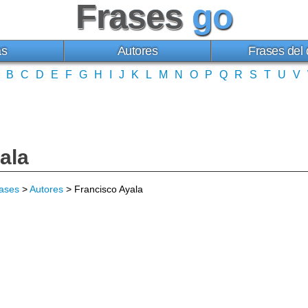
Frases
go
as
Autores
Frases del 
B
C
D
E
F
G
H
I
J
K
L
M
N
O
P
Q
R
S
T
U
V
ala
ases
>
Autores
> Francisco Ayala