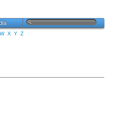
día
W
X
Y
Z