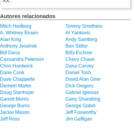
XX.
Autores relacionados
Mitch Hedberg
Tommy Smothers
A. Whitney Brown
Al Yankovic
Alan King
Andy Samberg
Anthony Jeselnik
Ben Stiller
Bill Dana
Billy Eichner
Cassandra Peterson
Chevy Chase
Chris Hardwick
Dana Carvey
Dane Cook
Daniel Tosh
Dave Chappelle
David Alan Grier
Demetri Martin
Dick Gregory
Doug Stanhope
Gabriel Iglesias
Garrett Morris
Garry Shandling
George Burns
George Gobel
Jackie Mason
Jeff Foxworthy
Jeff Ross
Jim Gaffigan