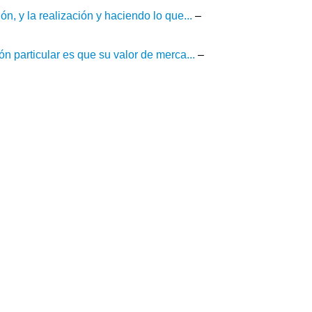
n, y la realización y haciendo lo que...
–
n particular es que su valor de merca...
–