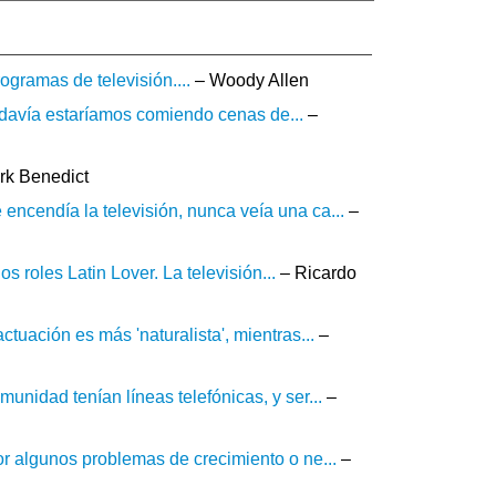
rogramas de televisión....
– Woody Allen
 todavía estaríamos comiendo cenas de...
–
rk Benedict
ncendía la televisión, nunca veía una ca...
–
os roles Latin Lover. La televisión...
– Ricardo
tuación es más 'naturalista', mientras...
–
nidad tenían líneas telefónicas, y ser...
–
r algunos problemas de crecimiento o ne...
–