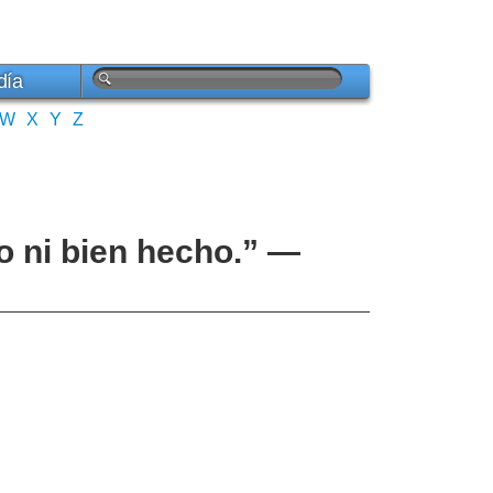
día
W
X
Y
Z
ro ni bien hecho.” —