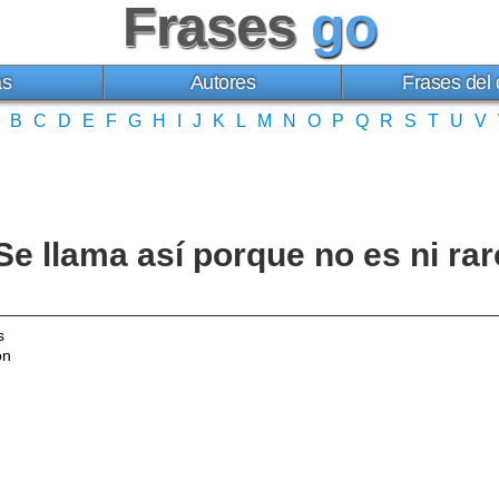
Frases
go
as
Autores
Frases del 
B
C
D
E
F
G
H
I
J
K
L
M
N
O
P
Q
R
S
T
U
V
Se llama así porque no es ni ra
s
ón