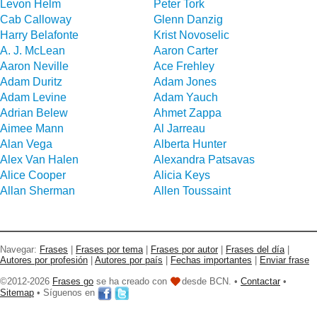
Levon Helm
Peter Tork
Cab Calloway
Glenn Danzig
Harry Belafonte
Krist Novoselic
A. J. McLean
Aaron Carter
Aaron Neville
Ace Frehley
Adam Duritz
Adam Jones
Adam Levine
Adam Yauch
Adrian Belew
Ahmet Zappa
Aimee Mann
Al Jarreau
Alan Vega
Alberta Hunter
Alex Van Halen
Alexandra Patsavas
Alice Cooper
Alicia Keys
Allan Sherman
Allen Toussaint
Navegar:
Frases
|
Frases por tema
|
Frases por autor
|
Frases del día
|
Autores por profesión
|
Autores por país
|
Fechas importantes
|
Enviar frase
©2012-2026
Frases go
se ha creado con
desde BCN. •
Contactar
•
Sitemap
• Síguenos en