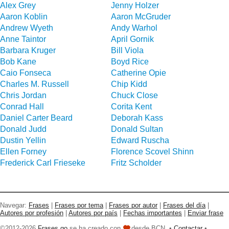
Alex Grey
Jenny Holzer
Aaron Koblin
Aaron McGruder
Andrew Wyeth
Andy Warhol
Anne Taintor
April Gornik
Barbara Kruger
Bill Viola
Bob Kane
Boyd Rice
Caio Fonseca
Catherine Opie
Charles M. Russell
Chip Kidd
Chris Jordan
Chuck Close
Conrad Hall
Corita Kent
Daniel Carter Beard
Deborah Kass
Donald Judd
Donald Sultan
Dustin Yellin
Edward Ruscha
Ellen Forney
Florence Scovel Shinn
Frederick Carl Frieseke
Fritz Scholder
Navegar:
Frases
|
Frases por tema
|
Frases por autor
|
Frases del día
|
Autores por profesión
|
Autores por país
|
Fechas importantes
|
Enviar frase
©2012-2026
Frases go
se ha creado con
desde BCN. •
Contactar
•