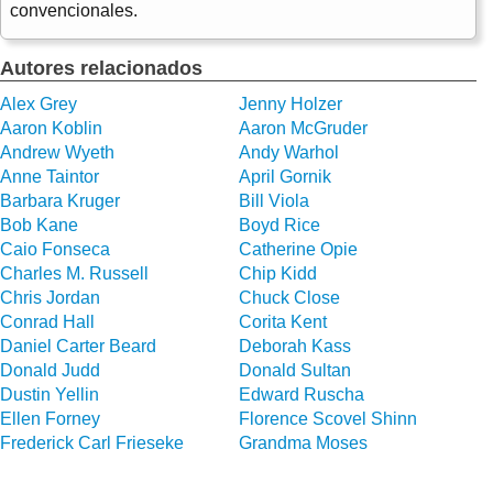
convencionales.
Autores relacionados
Alex Grey
Jenny Holzer
Aaron Koblin
Aaron McGruder
Andrew Wyeth
Andy Warhol
Anne Taintor
April Gornik
Barbara Kruger
Bill Viola
Bob Kane
Boyd Rice
Caio Fonseca
Catherine Opie
Charles M. Russell
Chip Kidd
Chris Jordan
Chuck Close
Conrad Hall
Corita Kent
Daniel Carter Beard
Deborah Kass
Donald Judd
Donald Sultan
Dustin Yellin
Edward Ruscha
Ellen Forney
Florence Scovel Shinn
Frederick Carl Frieseke
Grandma Moses